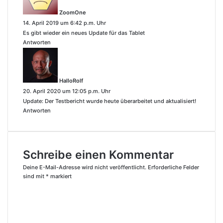
g
ZoomOne
t
14. April 2019 um 6:42 p.m. Uhr
:
Es gibt wieder ein neues Update für das Tablet
Antworten
s
a
g
HalloRolf
t
20. April 2020 um 12:05 p.m. Uhr
:
Update: Der Testbericht wurde heute überarbeitet und aktualisiert!
Antworten
Schreibe einen Kommentar
Deine E-Mail-Adresse wird nicht veröffentlicht.
Erforderliche Felder
sind mit
*
markiert
K
o
m
m
e