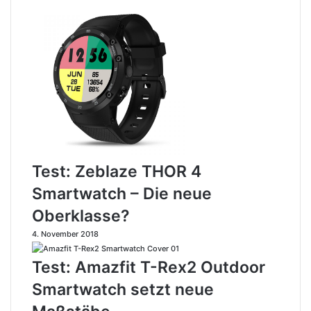
R
s
o
e
b
n
o
t
t
i
i
e
c
r
G
t
a
d
m
e
i
n
Test: Zeblaze THOR 4
n
w
Smartwatch – Die neue
g
e
S
l
Oberklasse?
y
t
s
w
4. November 2018
t
e
Test: Amazfit T-Rex2 Outdoor
e
i
m
t
Smartwatch setzt neue
f
e
ü
r