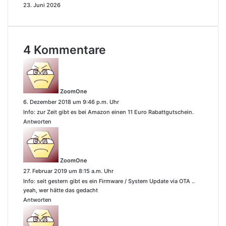
23. Juni 2026
4 Kommentare
s
a
g
ZoomOne
t
6. Dezember 2018 um 9:46 p.m. Uhr
:
Info: zur Zeit gibt es bei Amazon einen 11 Euro Rabattgutschein.
Antworten
s
a
g
ZoomOne
t
27. Februar 2019 um 8:15 a.m. Uhr
:
Info: seit gestern gibt es ein Firmware / System Update via OTA ..
yeah, wer hätte das gedacht
Antworten
s
a