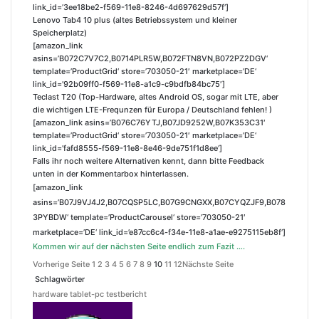
link_id=’3ee18be2-f569-11e8-8246-4d697629d57f‘]
Lenovo Tab4 10 plus (altes Betriebssystem und kleiner
Speicherplatz)
[amazon_link
asins=’B072C7V7C2,B0714PLR5W,B072FTN8VN,B072PZ2DGV‘
template=’ProductGrid‘ store=’703050-21′ marketplace=’DE‘
link_id=’92b09ff0-f569-11e8-a1c9-c9bdfb84bc75′]
Teclast T20 (Top-Hardware, altes Android OS, sogar mit LTE, aber
die wichtigen LTE-Frequnzen für Europa / Deutschland fehlen! )
[amazon_link asins=’B076C76YTJ,B07JD9252W,B07K353C31′
template=’ProductGrid‘ store=’703050-21′ marketplace=’DE‘
link_id=’fafd8555-f569-11e8-8e46-9de751f1d8ee‘]
Falls ihr noch weitere Alternativen kennt, dann bitte Feedback
unten in der Kommentarbox hinterlassen.
[amazon_link
asins=’B07J9VJ4J2,B07CQSP5LC,B07G9CNGXX,B07CYQZJF9,B078
3PYBDW‘ template=’ProductCarousel‘ store=’703050-21′
marketplace=’DE‘ link_id=’e87cc6c4-f34e-11e8-a1ae-e9275115eb8f‘]
Kommen wir auf der nächsten Seite endlich zum Fazit ….
Vorherige Seite
1
2
3
4
5
6
7
8
9
10
11
12
Nächste Seite
Schlagwörter
hardware
tablet-pc
testbericht
S