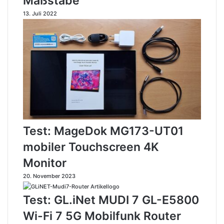
Maßstäbe
r
s
13. Juli 2022
A
t
p
e
p
n
l
K
e
.
i
I
O
.
S
L
&
a
A
p
n
t
Test: MageDok MG173-UT01
d
o
mobiler Touchscreen 4K
r
p
o
:
Monitor
i
A
d
E
20. November 2023
R
O
Test: GL.iNet MUDI 7 GL-E5800
1
Wi-Fi 7 5G Mobilfunk Router
5