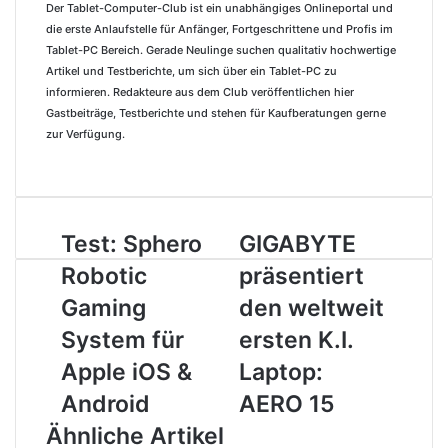
Der Tablet-Computer-Club ist ein unabhängiges Onlineportal und
die erste Anlaufstelle für Anfänger, Fortgeschrittene und Profis im
Tablet-PC Bereich. Gerade Neulinge suchen qualitativ hochwertige
Artikel und Testberichte, um sich über ein Tablet-PC zu
informieren. Redakteure aus dem Club veröffentlichen hier
Gastbeiträge, Testberichte und stehen für Kaufberatungen gerne
zur Verfügung.
W
e
b
s
Test: Sphero
GIGABYTE
T
G
e
e
I
i
Robotic
präsentiert
s
G
t
t
Gaming
A
den weltweit
e
:
B
System für
ersten K.I.
S
Y
p
T
Apple iOS &
Laptop:
h
E
Android
AERO 15
e
p
r
r
Ähnliche Artikel
o
ä