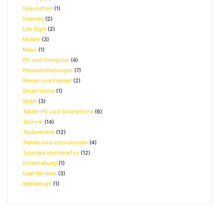
Gesundheit
(1)
Internes
(2)
Life Style
(2)
Mobile
(3)
News
(1)
PC und Computer
(4)
Pressemitteilungen
(7)
Reisen und Freizeit
(2)
Smart Home
(1)
Sport
(3)
Tablet-PC und Smartphone
(6)
Technik
(14)
Testberichte
(12)
Trends und Innovationen
(4)
Tutorials und HowTos
(12)
Unterhaltung
(1)
User für User
(3)
Webdesign
(1)
© Copyright 2026 bei
#Netz.Zoom
- Beraten durch die Firma
KreativFabrik-5
-
WebDesign mit viel
erstellt von
KaaJoo Media Service