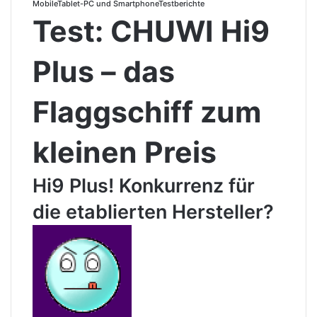
Mobile
Tablet-PC und Smartphone
Testberichte
Test: CHUWI Hi9
Plus – das
Flaggschiff zum
kleinen Preis
Hi9 Plus! Konkurrenz für
die etablierten Hersteller?
S
e
n
d
e
u