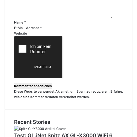
n
t
a
r
Name
*
*
E-Mail-Adresse
*
Website
Diese Website verwendet Akismet, um Spam zu reduzieren.
Erfahre,
wie deine Kommentardaten verarbeitet werden.
Recent Stories
Test: GL.iNet Spitz AX GL-X3000 WiFi 6