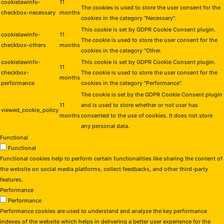
cookielawinfo-
11
The cookies is used to store the user consent for the
checkbox-necessary
months
cookies in the category "Necessary".
This cookie is set by GDPR Cookie Consent plugin.
cookielawinfo-
11
The cookie is used to store the user consent for the
checkbox-others
months
cookies in the category "Other.
cookielawinfo-
This cookie is set by GDPR Cookie Consent plugin.
11
checkbox-
The cookie is used to store the user consent for the
months
performance
cookies in the category "Performance".
The cookie is set by the GDPR Cookie Consent plugin
11
and is used to store whether or not user has
viewed_cookie_policy
months
consented to the use of cookies. It does not store
any personal data.
Functional
Functional
Functional cookies help to perform certain functionalities like sharing the content of
the website on social media platforms, collect feedbacks, and other third-party
features.
Performance
Performance
Performance cookies are used to understand and analyze the key performance
indexes of the website which helps in delivering a better user experience for the