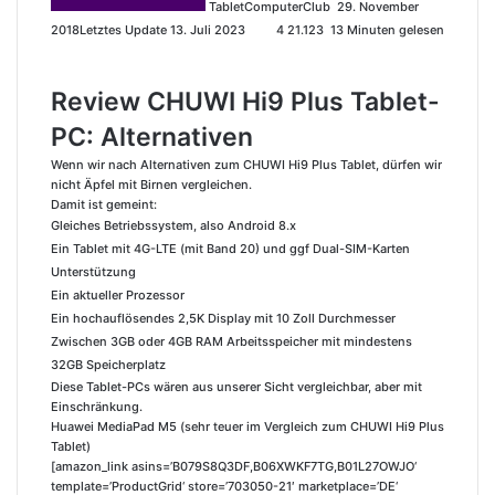
TabletComputerClub
n
29. November
2018
Letztes Update 13. Juli 2023
4
21.123
13 Minuten gelesen
s
e
i
Review CHUWI Hi9 Plus Tablet-
n
e
PC: Alternativen
E
Wenn wir nach Alternativen zum CHUWI Hi9 Plus Tablet, dürfen wir
-
nicht Äpfel mit Birnen vergleichen.
M
Damit ist gemeint:
a
Gleiches Betriebssystem, also Android 8.x
i
Ein Tablet mit 4G-LTE (mit Band 20) und ggf Dual-SIM-Karten
l
Unterstützung
Ein aktueller Prozessor
Ein hochauflösendes 2,5K Display mit 10 Zoll Durchmesser
Zwischen 3GB oder 4GB RAM Arbeitsspeicher mit mindestens
32GB Speicherplatz
Diese Tablet-PCs wären aus unserer Sicht vergleichbar, aber mit
Einschränkung.
Huawei MediaPad M5 (sehr teuer im Vergleich zum CHUWI Hi9 Plus
Tablet)
[amazon_link asins=’B079S8Q3DF,B06XWKF7TG,B01L27OWJO‘
template=’ProductGrid‘ store=’703050-21′ marketplace=’DE‘