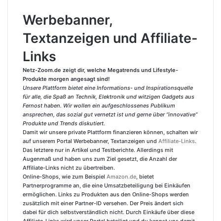
i
Werbebanner,
n
e
Textanzeigen und Affiliate-
E
-
Links
M
a
Netz-Zoom.de zeigt dir, welche Megatrends und Lifestyle-
Produkte morgen angesagt sind!
i
Unsere Plattform bietet eine Informations- und Inspirationsquelle
l
für alle, die Spaß an Technik, Elektronik und witzigen Gadgets aus
Fernost haben. Wir wollen ein aufgeschlossenes Publikum
ansprechen, das sozial gut vernetzt ist und gerne über “innovative”
Produkte und Trends diskutiert.
Damit wir unsere private Plattform finanzieren können, schalten wir
auf unserem Portal Werbebanner, Textanzeigen und
Affiliate-Links
.
Das letztere nur in Artikel und Testberichte. Allerdings mit
Augenmaß und haben uns zum Ziel gesetzt, die Anzahl der
Affiliate-Links nicht zu übertreiben.
Online-Shops, wie zum Beispiel
Amazon.de
, bietet
Partnerprogramme an, die eine Umsatzbeteiligung bei Einkäufen
ermöglichen. Links zu Produkten aus den Online-Shops werden
zusätzlich mit einer Partner-ID versehen. Der Preis ändert sich
dabei für dich selbstverständlich nicht. Durch Einkäufe über diese