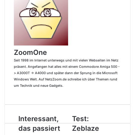
d
r
r
t
n
n
A
r
p
e
-
I
e
g
g
p
a
e
n
M
n
s
e
e
p
m
r
a
t
r
r
E
i
-
l
M
a
i
ZoomOne
l
Seit 1998 im Internet unterwegs und mit vielen Webseiten im Netz
präsent. Angefangen hat alles mit einem Commodore Amiga 500 -
> A3000T -> A4000 und später dann der Sprung in die Microsoft
Windows Welt. Auf NetzZoom.de schreibe ich über Themen rund
um Technik und neue Gadgets.
W
e
b
s
Interessant,
Test:
I
T
e
n
e
i
das passiert
Zeblaze
t
s
t