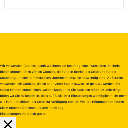
© Copyright 2026 bei
#Netz.Zoom
- Beraten durch die Firma
KreativFabrik-5
-
WebDesign mit viel
erstellt von
KaaJoo Media Service
Facebook
X
WhatsApp
Telegram
Schaltfläche
"Zurück
zum
Anfang"
Wir verwenden Cookies, damit wir Ihnen ein bestmögliches Webseiten-Erlebnis
bieten können. Dazu zählen Cookies, die für den Betrieb der Seite und für die
Steuerung unserer kommerziellen Unternehmensziele notwendig sind. Außerdem
verwenden wir Cookies, die zu anonymen Statistikzwecken genutzt werden. Sie
selbst können entscheiden, welche Kategorien Sie zulassen möchten. Allerdings
bitten wir Sie zu beachten, dass auf Basis Ihrer Einstellungen womöglich nicht mehr
alle Funktionalitäten der Seite zur Verfügung stehen. Weitere Informationen finden
Sie in unseren Datenschutzvereinbahrung.
Einstellungen
Hört sich gut an