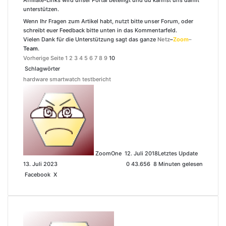
Affiliate-Links wird unser Portal beteiligt und du kannst uns damit
unterstützen.
Wenn Ihr Fragen zum Artikel habt, nutzt bitte unser Forum, oder
schreibt euer Feedback bitte unten in das Kommentarfeld.
Vielen Dank für die Unterstützung sagt das ganze
Netz
–
Zoom
–
Team
.
Vorherige Seite
1
2
3
4
5
6
7
8
9
10
Schlagwörter
hardware
smartwatch
testbericht
S
e
n
d
e
u
ZoomOne
n
12. Juli 2018
Letztes Update
13. Juli 2023
s
0
43.656
8 Minuten gelesen
Facebook
X
L
T
P
R
M
M
W
T
L
T
D
e
i
u
i
e
e
e
h
e
i
e
r
i
n
m
n
d
s
s
a
l
n
i
u
n
k
b
t
d
s
s
t
e
e
l
c
e
e
l
e
i
e
e
s
g
e
k
E