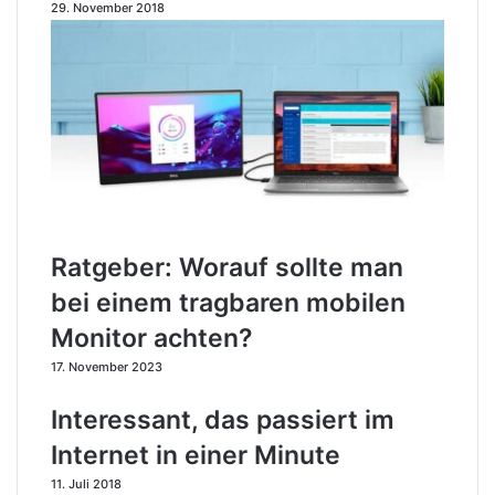
29. November 2018
I
c
n
h
t
-
e
D
r
i
n
e
e
n
t
e
i
u
n
e
e
O
Ratgeber: Worauf sollte man
i
b
bei einem tragbaren mobilen
n
e
e
r
Monitor achten?
r
k
17. November 2023
M
l
i
a
Interessant, das passiert im
n
s
u
s
Internet in einer Minute
t
e
e
?
11. Juli 2018