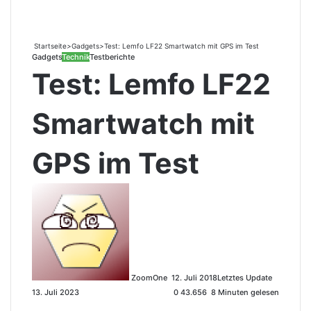
Startseite
>
Gadgets
>
Test: Lemfo LF22 Smartwatch mit GPS im Test
Gadgets
Technik
Testberichte
Test: Lemfo LF22
Smartwatch mit
GPS im Test
S
e
n
d
e
u
ZoomOne
n
12. Juli 2018
Letztes Update
13. Juli 2023
s
0
43.656
8 Minuten gelesen
e