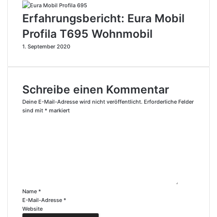
Erfahrungsbericht: Eura Mobil
Profila T695 Wohnmobil
1. September 2020
Schreibe einen Kommentar
Deine E-Mail-Adresse wird nicht veröffentlicht.
Erforderliche Felder
sind mit
*
markiert
K
o
m
m
e
n
t
a
r
Name
*
*
E-Mail-Adresse
*
Website