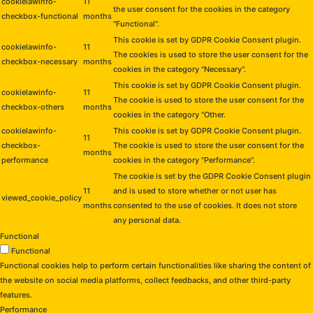
cookielawinfo-
11
the user consent for the cookies in the category
checkbox-functional
months
"Functional".
This cookie is set by GDPR Cookie Consent plugin.
cookielawinfo-
11
The cookies is used to store the user consent for the
checkbox-necessary
months
cookies in the category "Necessary".
This cookie is set by GDPR Cookie Consent plugin.
cookielawinfo-
11
The cookie is used to store the user consent for the
checkbox-others
months
cookies in the category "Other.
cookielawinfo-
This cookie is set by GDPR Cookie Consent plugin.
11
checkbox-
The cookie is used to store the user consent for the
months
performance
cookies in the category "Performance".
The cookie is set by the GDPR Cookie Consent plugin
11
and is used to store whether or not user has
viewed_cookie_policy
months
consented to the use of cookies. It does not store
any personal data.
Functional
Functional
Functional cookies help to perform certain functionalities like sharing the content of
the website on social media platforms, collect feedbacks, and other third-party
features.
Performance